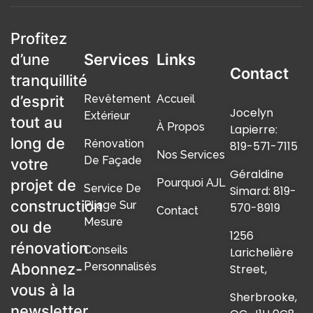
Profitez
d’une
Services
Links
Contact
tranquillité
d’esprit
Revêtement
Accueil
Jocelyn
Extérieur
tout au
À Propos
Lapierre:
long de
Rénovation
819-571-7115
Nos Services
De Façade
votre
Géraldine
projet de
Pourquoi AJL
Service De
Simard: 819-
construction
Pliage Sur
570-8919
Contact
Mesure
ou de
1256
rénovation
Conseils
Larichelière
Abonnez-
Personnalisés
Street,
vous à la
Sherbrooke,
newsletter