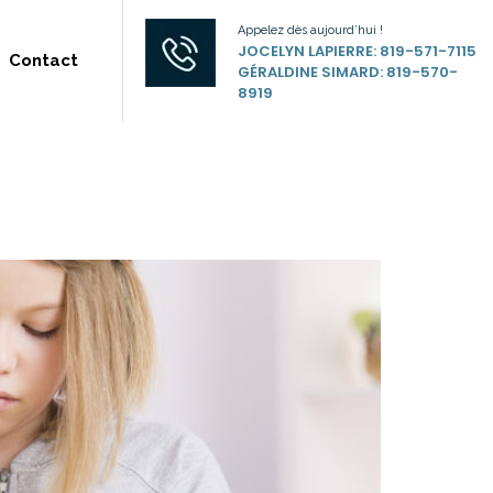
Appelez dès aujourd’hui !
JOCELYN LAPIERRE: 819-571-7115
Contact
GÉRALDINE SIMARD: 819-570-
8919